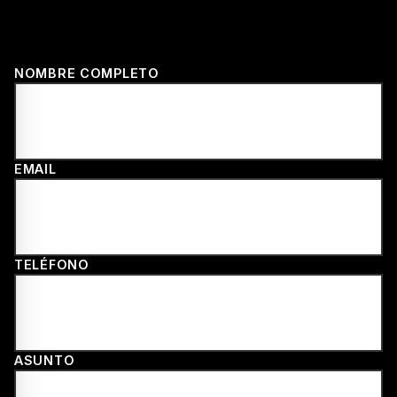
35003 Las Palmas de Gran Canaria
HORARIO
Lunes a viernes · 9:00 – 14:00 h
NOMBRE COMPLETO
EMAIL
TELÉFONO