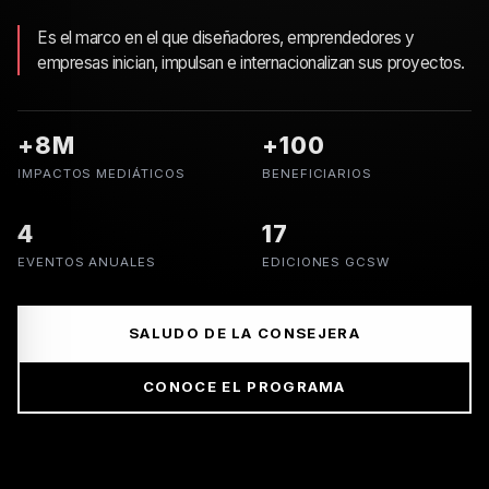
programa de actuación, apoyo e impulso del sector textil en
la isla, creado e impulsado por la Consejería de Desarrollo
Económico, Industria, Comercio y Artesanía del Cabildo de
Gran Canaria.
Es el marco en el que diseñadores, emprendedores y
empresas inician, impulsan e internacionalizan sus proyectos.
+8M
+100
IMPACTOS MEDIÁTICOS
BENEFICIARIOS
4
17
EVENTOS ANUALES
EDICIONES GCSW
SALUDO DE LA CONSEJERA