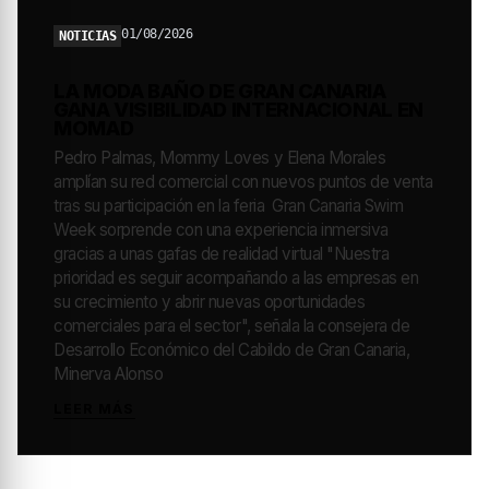
01/08/2026
NOTICIAS
LA MODA BAÑO DE GRAN CANARIA
GANA VISIBILIDAD INTERNACIONAL EN
MOMAD
Pedro Palmas, Mommy Loves y Elena Morales
amplían su red comercial con nuevos puntos de venta
tras su participación en la feria Gran Canaria Swim
Week sorprende con una experiencia inmersiva
gracias a unas gafas de realidad virtual "Nuestra
prioridad es seguir acompañando a las empresas en
su crecimiento y abrir nuevas oportunidades
comerciales para el sector", señala la consejera de
Desarrollo Económico del Cabildo de Gran Canaria,
Minerva Alonso